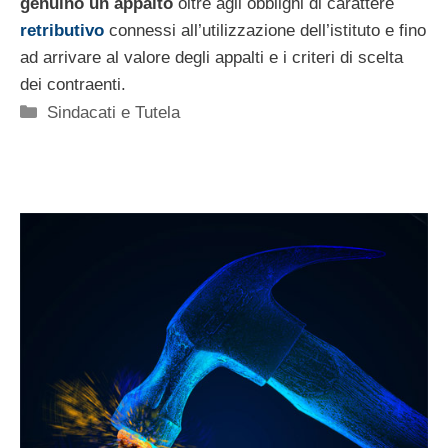
genuino un appalto
oltre agli obblighi di carattere
retributivo
connessi all’utilizzazione dell’istituto e fino
ad arrivare al valore degli appalti e i criteri di scelta
dei contraenti.
Categorie
Sindacati e Tutela