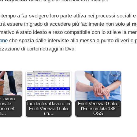
tempo a far svolgere loro parte attiva nei processi sociali e
otrà essere in grado di accedere più facilmente non solo al
m
mativo è stato ideato e reso compatibile con lo stile e la men
one
che spazia dalle interviste alla messa a punto di veri e p
izzazione di cortometraggi in Dvd.
: lavoro
ionale
Incidenti sul lavoro: in
Friuli Venezia Giulia,
rio nel
Friuli Venezia Giulia
l’Ente recluta 188
uli…
un…
OSS