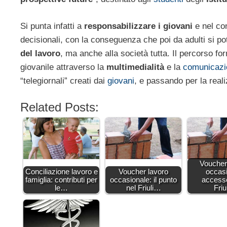
Si punta infatti a
responsabilizzare i giovani
e nel con
decisionali, con la conseguenza che poi da adulti si p
del lavoro
, ma anche alla società tutta. Il percorso for
giovanile attraverso la
multimedialità
e la
comunicazi
“telegiornali” creati dai
giovani
, e passando per la real
Related Posts:
Voucher
Conciliazione lavoro e
Voucher lavoro
occas
famiglia: contributi per
occasionale: il punto
accesso
le…
nel Friuli…
Fri