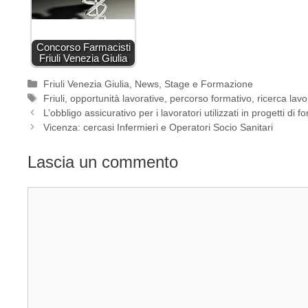
Concorso Farmacisti
Friuli Venezia Giulia
Categorie
Friuli Venezia Giulia
,
News
,
Stage e Formazione
Tag
Friuli
,
opportunità lavorative
,
percorso formativo
,
ricerca lavo
L’obbligo assicurativo per i lavoratori utilizzati in progetti di 
Vicenza: cercasi Infermieri e Operatori Socio Sanitari
Lascia un commento
Commento