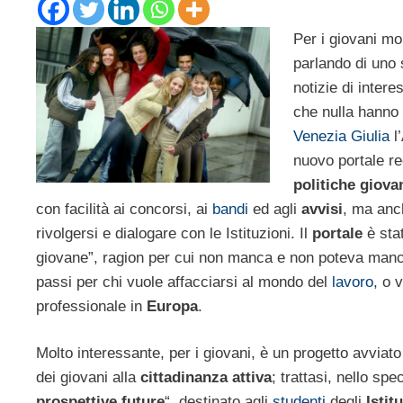
Per i giovani mo
parlando di uno 
notizie di inter
che nulla hanno 
Venezia Giulia
l’
nuovo portale r
politiche giovan
con facilità ai concorsi, ai
bandi
ed agli
avvisi
, ma anch
rivolgersi e dialogare con le Istituzioni. Il
portale
è stat
giovane”, ragion per cui non manca e non poteva manc
passi per chi vuole affacciarsi al mondo del
lavoro
, o 
professionale in
Europa
.
Molto interessante, per i giovani, è un progetto avviato
dei giovani alla
cittadinanza attiva
; trattasi, nello sp
prospettive future
“, destinato agli
studenti
degli
Istit