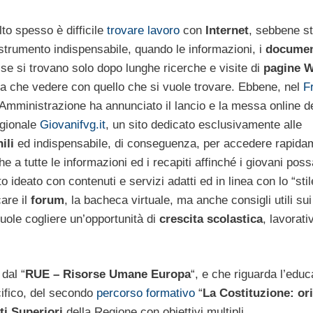
lto spesso è difficile
trovare lavoro
con
Internet
, sebbene s
strumento indispensabile, quando le informazioni, i
documen
esse si trovano solo dopo lunghe ricerche e visite di
pagine 
a che vedere con quello che si vuole trovare. Ebbene, nel
Fr
Amministrazione ha annunciato il lancio e la messa online d
egionale
Giovanifvg.it
, un sito dedicato esclusivamente alle
ili
ed indispensabile, di conseguenza, per accedere rapida
e a tutte le informazioni ed i recapiti affinché i giovani pos
o ideato con contenuti e servizi adatti ed in linea con lo “stil
are il
forum
, la bacheca virtuale, ma anche consigli utili sui
vuole cogliere un’opportunità di
crescita scolastica
, lavorati
 dal “
RUE – Risorse Umane Europa
“, e che riguarda l’edu
ecifico, del secondo
percorso formativo
“
La Costituzione: ori
uti Superiori
della Regione con obiettivi multipli.