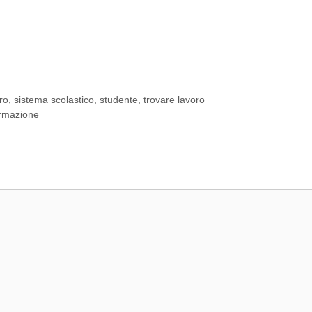
ro
,
sistema scolastico
,
studente
,
trovare lavoro
formazione