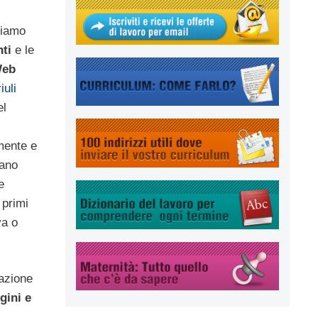
tiamo
ti
e le
Web
iuli
el
mente e
sano
e
 primi
va o
cazione
gini e