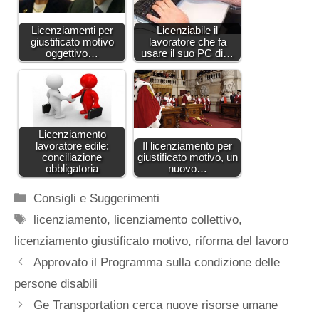
Licenziamenti per
Licenziabile il
giustificato motivo
lavoratore che fa
oggettivo…
usare il suo PC di…
Licenziamento
lavoratore edile:
Il licenziamento per
conciliazione
giustificato motivo, un
obbligatoria
nuovo…
Categorie
Consigli e Suggerimenti
Tag
licenziamento
,
licenziamento collettivo
,
licenziamento giustificato motivo
,
riforma del lavoro
Approvato il Programma sulla condizione delle
persone disabili
Ge Transportation cerca nuove risorse umane