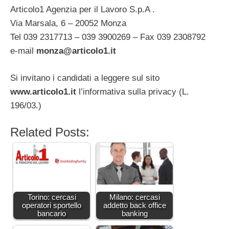
Articolo1 Agenzia per il Lavoro S.p.A .
Via Marsala, 6 – 20052 Monza
Tel 039 2317713 – 039 3900269 – Fax 039 2308792
e-mail
monza@articolo1.it
Si invitano i candidati a leggere sul sito
www.articolo1.it
l’informativa sulla privacy (L.
196/03.)
Related Posts:
Torino: cercasi
Milano: cercasi
operatori sportello
addetto back office
bancario
banking