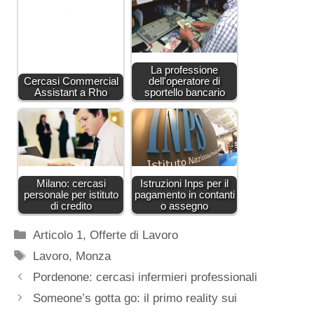
La professione
Cercasi Commercial
dell'operatore di
Assistant a Rho
sportello bancario
Milano: cercasi
Istruzioni Inps per il
personale per istituto
pagamento in contanti
di credito
o assegno
Categorie
Articolo 1
,
Offerte di Lavoro
Tag
Lavoro
,
Monza
Pordenone: cercasi infermieri professionali
Someone’s gotta go: il primo reality sui