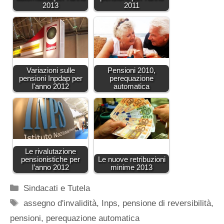
2013
2011
Variazioni sulle
Pensioni 2010,
pensioni Inpdap per
perequazione
l'anno 2012
automatica
Le rivalutazione
pensionistiche per
Le nuove retribuzioni
l’anno 2012
minime 2013
Categorie
Sindacati e Tutela
Tag
assegno d'invalidità
,
Inps
,
pensione di reversibilità
,
pensioni
,
perequazione automatica