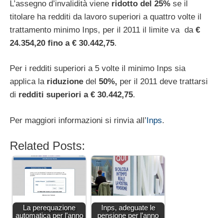
L’assegno d’invalidità viene
ridotto del 25%
se il
titolare ha redditi da lavoro superiori a quattro volte il
trattamento minimo Inps, per il 2011 il limite va da
€
24.354,20 fino a € 30.442,75
.
Per i redditi superiori a 5 volte il minimo Inps sia
applica la
riduzione
del
50%,
per il 2011 deve trattarsi
di
redditi superiori a € 30.442,75
.
Per maggiori informazioni si rinvia all’
Inps
.
Related Posts:
La perequazione
Inps, adeguate le
automatica per l’anno
pensione per l’anno