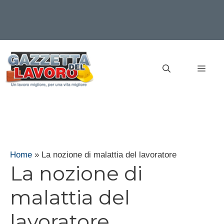
Vai
al
MEN
contenuto
Home
»
La nozione di malattia del lavoratore
La nozione di
malattia del
lavoratore