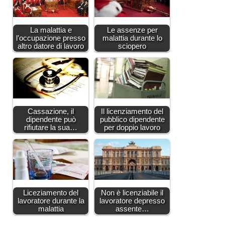
La malattia e
Le assenze per
l’occupazione presso
malattia durante lo
altro datore di lavoro
sciopero
Cassazione, il
Il licenziamento del
dipendente può
pubblico dipendente
rifiutare la sua…
per doppio lavoro
Liceziamento del
Non è licenziabile il
lavoratore durante la
lavoratore depresso
malattia
assente…