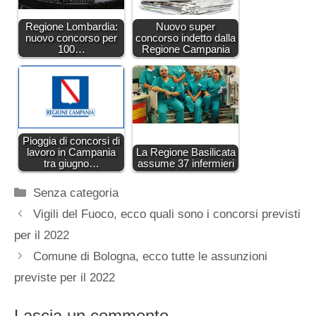
Regione Lombardia:
Nuovo super
nuovo concorso per
concorso indetto dalla
100…
Regione Campania
Pioggia di concorsi di
lavoro in Campania
La Regione Basilicata
tra giugno…
assume 37 infermieri
Categorie
Senza categoria
Vigili del Fuoco, ecco quali sono i concorsi previsti
per il 2022
Comune di Bologna, ecco tutte le assunzioni
previste per il 2022
Lascia un commento