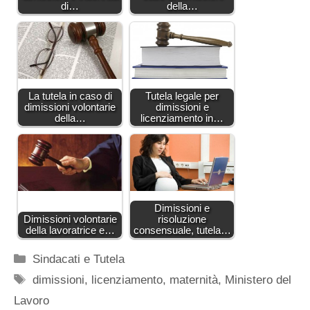
di…
della…
La tutela in caso di
Tutela legale per
dimissioni volontarie
dimissioni e
della…
licenziamento in…
Dimissioni e
Dimissioni volontarie
risoluzione
della lavoratrice e…
consensuale, tutela…
Categorie
Sindacati e Tutela
Tag
dimissioni
,
licenziamento
,
maternità
,
Ministero del
Lavoro