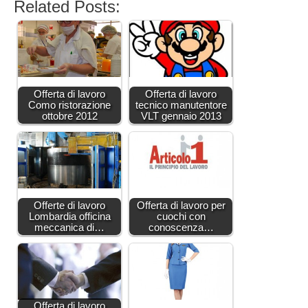
Related Posts:
Offerta di lavoro
Offerta di lavoro
Como ristorazione
tecnico manutentore
ottobre 2012
VLT gennaio 2013
Offerte di lavoro
Offerta di lavoro per
Lombardia officina
cuochi con
meccanica di…
conoscenza…
Offerta di lavoro