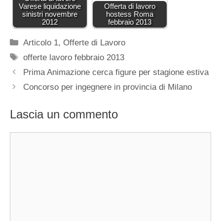
Varese liquidazione
Offerta di lavoro
sinistri novembre
hostess Roma
2012
febbraio 2013
Categorie
Articolo 1
,
Offerte di Lavoro
Tag
offerte lavoro febbraio 2013
Prima Animazione cerca figure per stagione estiva
Concorso per ingegnere in provincia di Milano
Lascia un commento
Commento