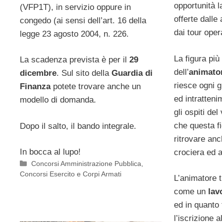
opportunità 
(VFP1T), in servizio oppure in
offerte dalle
congedo (ai sensi dell’art. 16 della
dai tour oper
legge 23 agosto 2004, n. 226.
La figura più
La scadenza prevista è per il
29
dell’
animator
dicembre
. Sul sito della
Guardia di
riesce ogni g
Finanza
potete trovare anche un
ed intratteni
modello di domanda.
gli ospiti del
che questa f
Dopo il salto, il bando integrale.
ritrovare an
In bocca al lupo!
crociera ed a
Categorie
Concorsi Amministrazione Pubblica
,
Concorsi Esercito e Corpi Armati
L’animatore t
come un
lav
ed in quanto t
l’iscrizione 