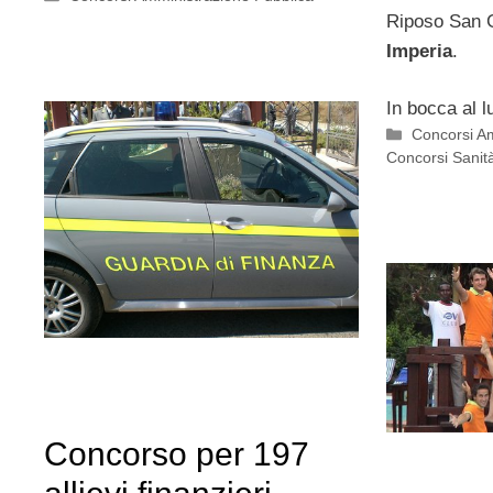
Riposo San G
Imperia
.
In bocca al l
Categorie
Concorsi A
Concorsi Sanit
Concorso per 197