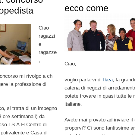
ecco come
gopedista
Ciao
ragazzi
e
ragazze
,
Ciao,
oncorso mi rivolgo a chi
voglio parlarvi di
Ikea
, la grand
ere la professione di
catena di negozi di arredament
.
potete trovare in quasi tutte le 
italiane.
co, si tratta di un impegno
 ore settimanali) da
Avete mai provato ad inviare il
sso I.S.A.H.Centro di
proporvi? Ci sono tantissime a
e polivalente e Casa di