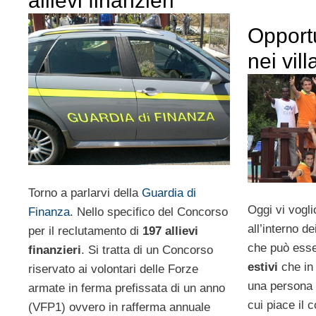
allievi finanzieri
Opportu
nei vill
Torno a parlarvi della
Guardia di
Oggi vi vogli
Finanza
. Nello specifico del Concorso
all’interno de
per il reclutamento di
197 allievi
che può esse
finanzieri
. Si tratta di un Concorso
estivi
che in
riservato ai volontari delle Forze
una persona 
armate in ferma prefissata di un anno
cui piace il 
(VFP1) ovvero in rafferma annuale