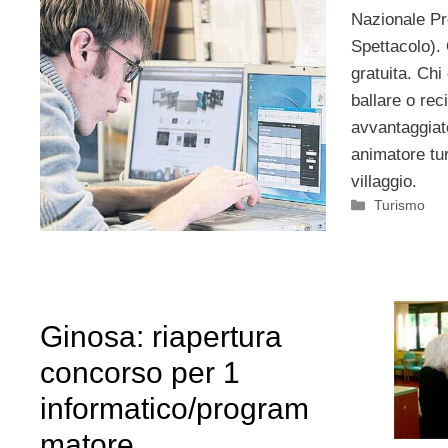
Nazionale Pr
Spettacolo).
gratuita. Chi
ballare o reci
avvantaggiat
animatore tu
villaggio.
Categorie
Turismo
Ginosa: riapertura
concorso per 1
informatico/program
matore