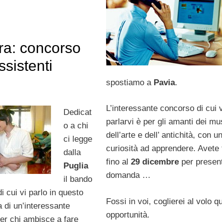
ra: concorso
ssistenti
spostiamo a
Pavia
.
L’interessante concorso di cui 
Dedicat
parlarvi è per gli amanti dei mu
o a chi
dell’arte e dell’ antichità, con u
ci legge
curiosità ad apprendere. Avete
dalla
fino al
29 dicembre
per present
Puglia
domanda …
il bando
i cui vi parlo in questo
Fossi in voi, coglierei al volo q
ta di un’interessante
opportunità.
per chi ambisce a fare