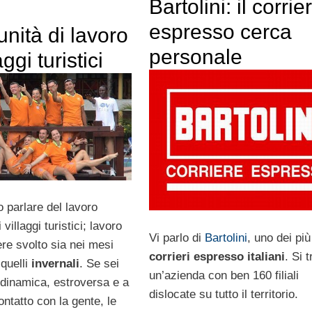
Bartolini: il corrie
espresso cerca
nità di lavoro
personale
aggi turistici
o parlare del lavoro
i villaggi turistici; lavoro
Vi parlo di
Bartolini
, uno dei più
re svolto sia nei mesi
corrieri espresso italiani
. Si t
 quelli
invernali
. Se sei
un’azienda con ben 160 filiali
dinamica, estroversa e a
dislocate su tutto il territorio.
contatto con la gente, le