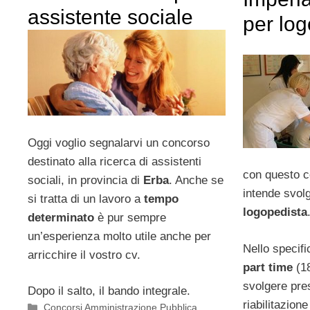
assistente sociale
per lo
Oggi voglio segnalarvi un concorso
destinato alla ricerca di assistenti
con questo c
sociali, in provincia di
Erba
. Anche se
intende svolg
si tratta di un lavoro a
tempo
logopedista
determinato
è pur sempre
un’esperienza molto utile anche per
Nello specifi
arricchire il vostro cv.
part time
(18
svolgere pre
Dopo il salto, il bando integrale.
riabilitazion
Categorie
Concorsi Amministrazione Pubblica