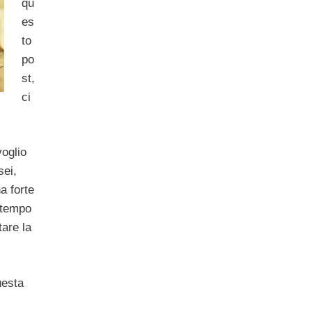
qu
es
to
po
st,
ci
voglio
sei,
na forte
 tempo
are la
uesta