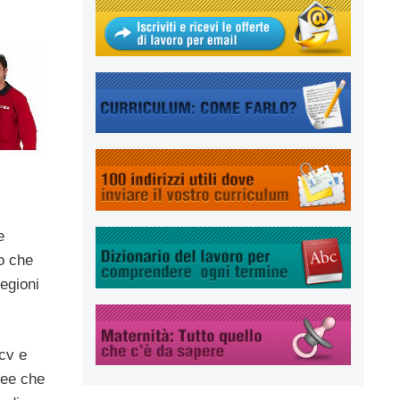
e
o che
regioni
 cv e
ree che