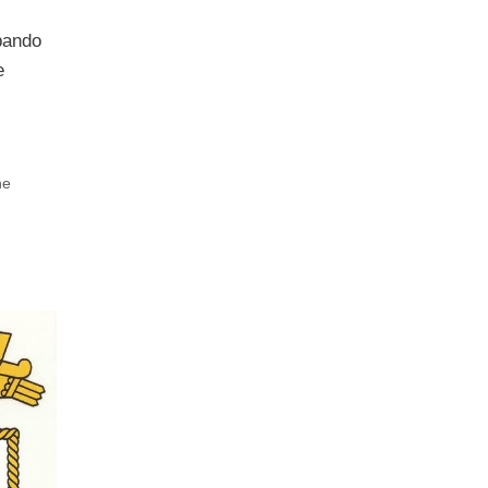
 bando
e
ne