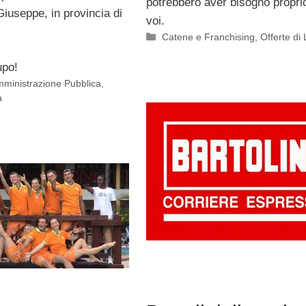
potrebbero aver bisogno proprio
iuseppe, in provincia di
voi.
Categorie
Catene e Franchising
,
Offerte di
upo!
mministrazione Pubblica
,
à