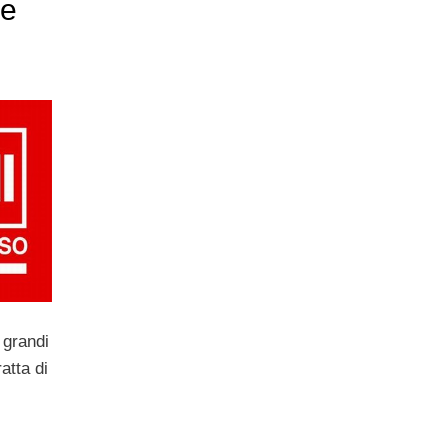
re
 grandi
ratta di