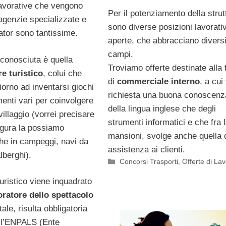
lavorative che vengono
Per il potenziamento della strut
 agenzie specializzate e
sono diverse posizioni lavorati
ator sono tantissime.
aperte, che abbracciano divers
campi.
 conosciuta è quella
Troviamo offerte destinate alla 
e turistico
, colui che
di
commerciale interno
, a cui
iorno ad inventarsi giochi
richiesta una buona conoscenz
menti vari per coinvolgere
della lingua inglese che degli
 villaggio (vorrei precisare
strumenti informatici e che fra 
igura la possiamo
mansioni, svolge anche quella 
che in campeggi, navi da
assistenza ai clienti.
lberghi).
Categorie
Concorsi Trasporti
,
Offerte di La
uristico viene inquadrato
oratore dello spettacolo
ale, risulta obbligatoria
all’ENPALS (Ente