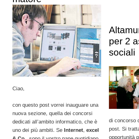
Altamu
per 2 a
sociali
Ciao,
con questo post vorrei inauguare una
nuova sezione, quella dei concorsi
di concorso d
dedicati all’ambito informatico, che è
post. Si trat
uno dei più ambiti. Se
Internet
,
excel
opportunità 
& Co.
, sono il vostro pane quotidiano,