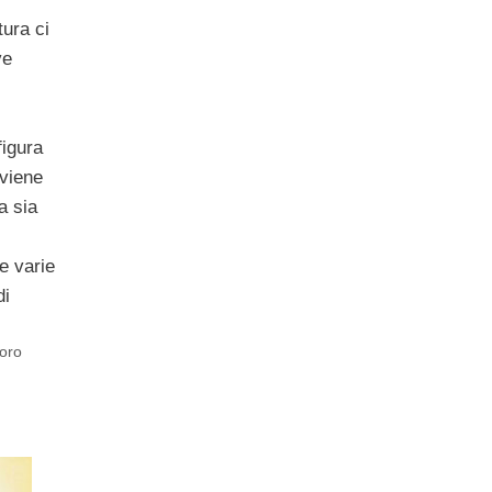
tura ci
ve
i
figura
 viene
a sia
le varie
di
voro