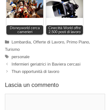
Disneyworld cerca
Cinecittà World offre
camerieri
2.500 posti di lavoro
Categorie
Lombardia
,
Offerte di Lavoro
,
Primo Piano
,
Turismo
Tag
personale
Infermieri geriatrici in Baviera cercasi
Thun opportunità di lavoro
Lascia un commento
Commento