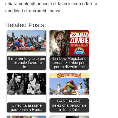
chiaramente gli annunci di lavoro sono offerti a
candidati di entrambi i sessi.
Related Posts:
Il momento giusto per
Rainbow MagicLand,
chi vuole lavorare
cercasi zombie per il
in…
parco divertimenti
GARDALAND
Cinecittà assume
seleziona personale
personale a Roma
in tutta Italia