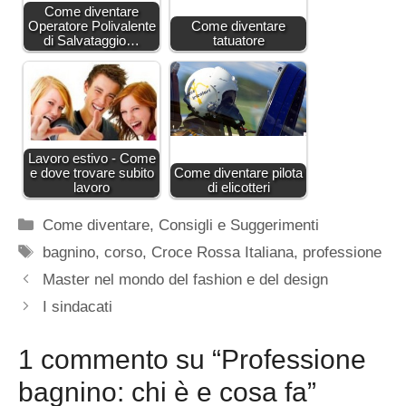
Come diventare
Operatore Polivalente
Come diventare
di Salvataggio…
tatuatore
Lavoro estivo - Come
e dove trovare subito
Come diventare pilota
lavoro
di elicotteri
Categorie
Come diventare
,
Consigli e Suggerimenti
Tag
bagnino
,
corso
,
Croce Rossa Italiana
,
professione
Master nel mondo del fashion e del design
I sindacati
1 commento su “Professione
bagnino: chi è e cosa fa”