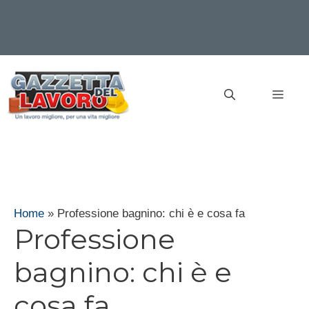
Vai
al
MEN
contenuto
Home
»
Professione bagnino: chi è e cosa fa
Professione
bagnino: chi è e
cosa fa