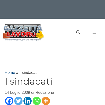
Vai
al
MEN
contenuto
Home
»
I sindacati
I sindacati
14 Luglio 2009
di
Redazione