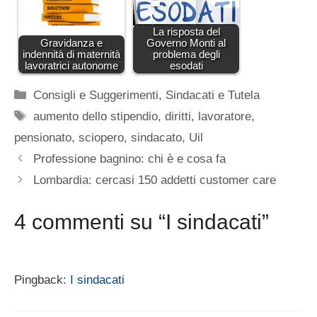
La risposta del
Gravidanza e
Governo Monti al
indennità di maternità
problema degli
lavoratrici autonome
esodati
Categorie
Consigli e Suggerimenti
,
Sindacati e Tutela
Tag
aumento dello stipendio
,
diritti
,
lavoratore
,
pensionato
,
sciopero
,
sindacato
,
Uil
Professione bagnino: chi è e cosa fa
Lombardia: cercasi 150 addetti customer care
4 commenti su “I sindacati”
Pingback:
I sindacati