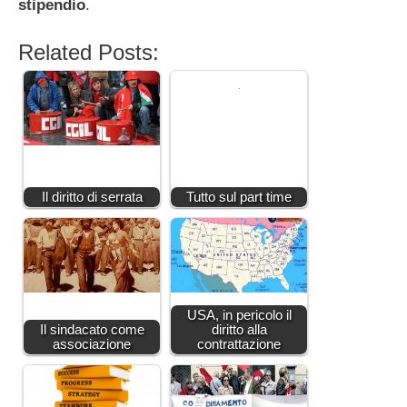
stipendio
.
Related Posts:
Il diritto di serrata
Tutto sul part time
USA, in pericolo il
Il sindacato come
diritto alla
associazione
contrattazione