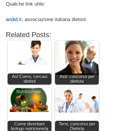
Qualche link utile:
andid.it
, associazione italiana dietisti
Related Posts:
Asl Como, cercasi
Asti: concorso per
dietisti
dietista
Come diventare
Terni, concorso per
biologo nutrizionista
Dietista