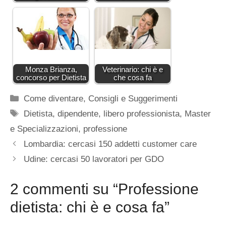
Monza Brianza,
Veterinario: chi è e
concorso per Dietista
che cosa fa
Categorie
Come diventare
,
Consigli e Suggerimenti
Tag
Dietista
,
dipendente
,
libero professionista
,
Master
e Specializzazioni
,
professione
Lombardia: cercasi 150 addetti customer care
Udine: cercasi 50 lavoratori per GDO
2 commenti su “Professione
dietista: chi è e cosa fa”