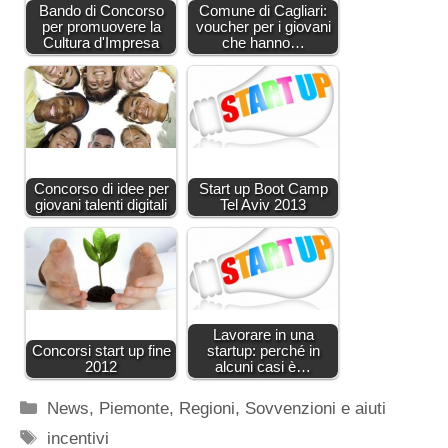
Bando di Concorso
Comune di Cagliari:
per promuovere la
voucher per i giovani
Cultura d'Impresa
che hanno…
Concorso di idee per
Start up Boot Camp
giovani talenti digitali
Tel Aviv 2013
Lavorare in una
Concorsi start up fine
startup: perché in
2012
alcuni casi è…
Categorie
News
,
Piemonte
,
Regioni
,
Sovvenzioni e aiuti
Tag
incentivi