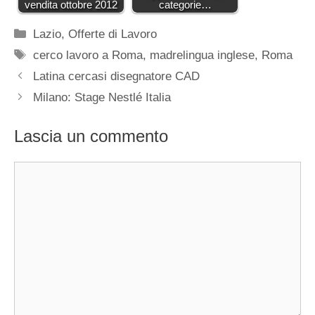
vendita ottobre 2012
categorie…
Categorie
Lazio
,
Offerte di Lavoro
Tag
cerco lavoro a Roma
,
madrelingua inglese
,
Roma
Latina cercasi disegnatore CAD
Milano: Stage Nestlé Italia
Lascia un commento
Commento