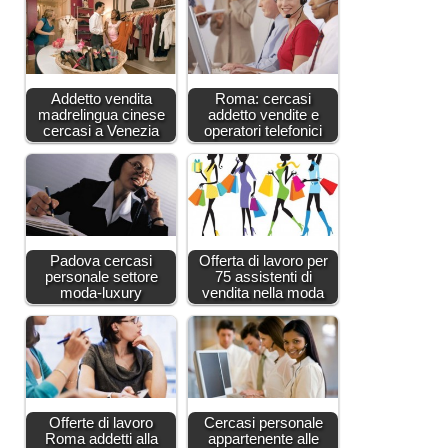
Addetto vendita
Roma: cercasi
madrelingua cinese
addetto vendite e
cercasi a Venezia
operatori telefonici
Padova cercasi
Offerta di lavoro per
personale settore
75 assistenti di
moda-luxury
vendita nella moda
Offerte di lavoro
Cercasi personale
Roma addetti alla
appartenente alle