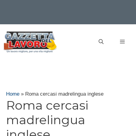
Vai
al
MEN
contenuto
Home
»
Roma cercasi madrelingua inglese
Roma cercasi
madrelingua
inglese