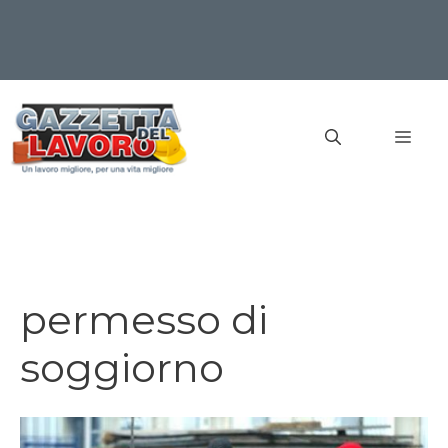
Vai
al
MEN
contenuto
permesso di
soggiorno