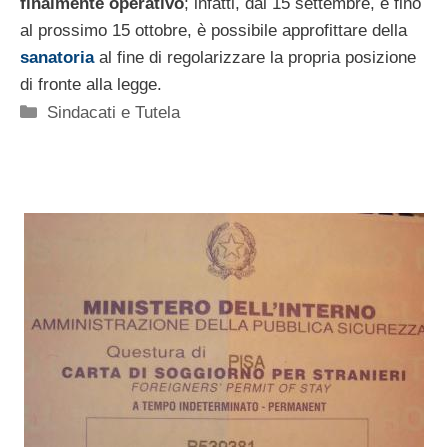
finalmente operativo
; infatti, dal 15 settembre, e fino
al prossimo 15 ottobre, è possibile approfittare della
sanatoria
al fine di regolarizzare la propria posizione
di fronte alla legge.
Categorie
Sindacati e Tutela