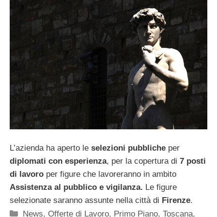
L’azienda ha aperto le
selezioni pubbliche
per
diplomati con esperienza
, per la copertura di
7 posti
di lavoro
per figure che lavoreranno in ambito
Assistenza al pubblico e vigilanza.
Le figure
selezionate saranno assunte nella città di
Firenze
.
Categorie
News
,
Offerte di Lavoro
,
Primo Piano
,
Toscana
,