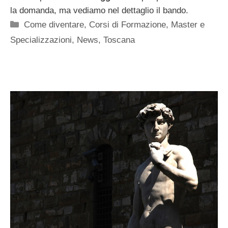
la domanda, ma vediamo nel dettaglio il bando.
Categorie
Come diventare
,
Corsi di Formazione
,
Master e
Specializzazioni
,
News
,
Toscana