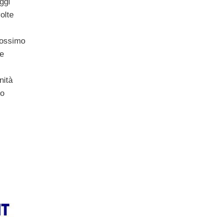
ggi
olte
prossimo
te
nità
no