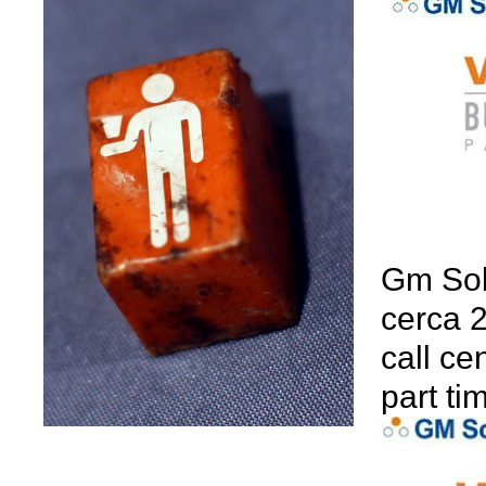
Gm Solu
cerca 2
call ce
part ti