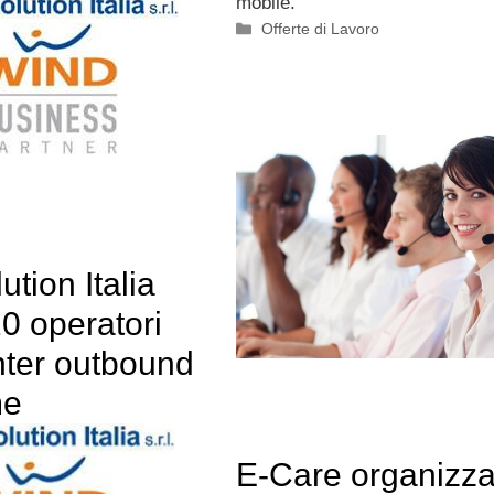
mobile.
Categorie
Offerte di Lavoro
tion Italia
0 operatori
nter outbound
me
E-Care organizz