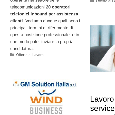
operante nel settore delle
Categorie
Offerte di 
telecomunicazioni
20 operatori
telefonici inbound per assistenza
clienti
. Vediamo dunque quali sono i
principali termini di riferimento di
questa posizione professionale, e in
che modo poter inviare la propria
candidatura.
Categorie
Offerte di Lavoro
Lavoro
service