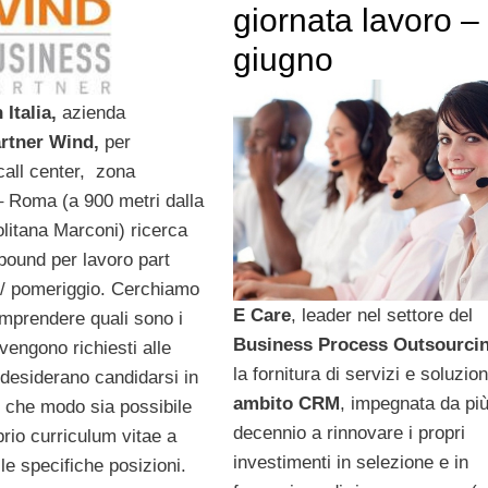
giornata lavoro –
giugno
Italia,
azienda
rtner Wind,
per
all center, zona
 Roma (a 900 metri dalla
olitana Marconi) ricerca
bound per lavoro part
 / pomeriggio. Cerchiamo
E Care
, leader nel settore del
mprendere quali sono i
Business Process Outsourci
 vengono richiesti alle
la fornitura di servizi e soluzion
desiderano candidarsi in
ambito CRM
, impegnata da più
in che modo sia possibile
decennio a rinnovare i propri
oprio curriculum vitae a
investimenti in selezione e in
le specifiche posizioni.