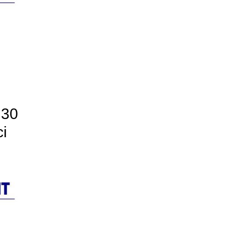
 30
ci