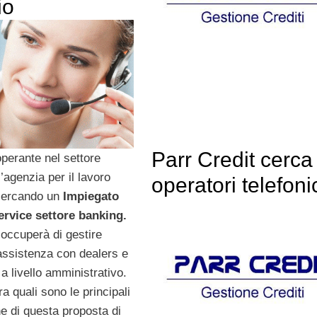
io
Parr Credit cerca
operante nel settore
’agenzia per il lavoro
operatori telefoni
cercando un
Impiegato
rvice settore banking.
 occuperà di gestire
assistenza con dealers e
 a livello amministrativo.
a quali sono le principali
he di questa proposta di