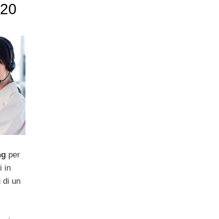
 20
ng
per
i in
 di un