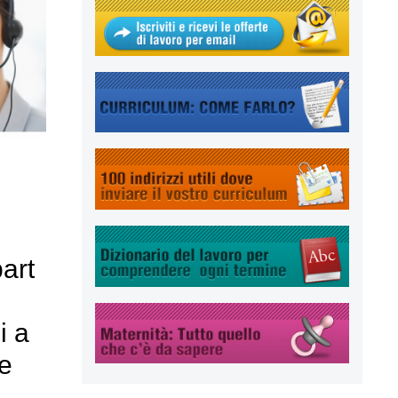
part
i a
e