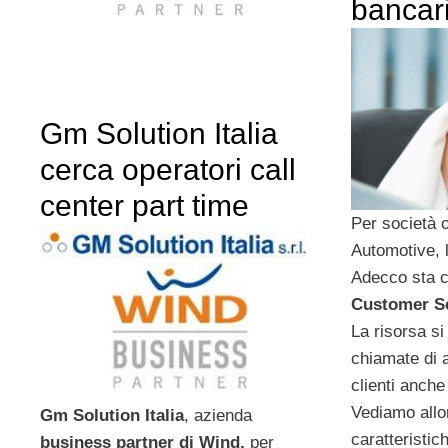
bancar
Gm Solution Italia
cerca operatori call
center part time
Per società 
Automotive, l
Adecco sta 
Customer Se
La risorsa si
chiamate di 
clienti anche
Vediamo allor
Gm Solution Italia
, azienda
caratteristic
business partner di Wind,
per