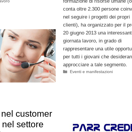
formazione di risorse umane (o
Lavoro
conta oltre 2.300 persone coinv
nel seguire i progetti dei propri
clienti), ha organizzato per il 
20 giugno 2013 una interessan
giornata lavoro, in grado di
rappresentare una utile opportu
per tutti i giovani che desidera
approcciare a tale segmento.
Categorie
Eventi e manifestazioni
 nel customer
 nel settore