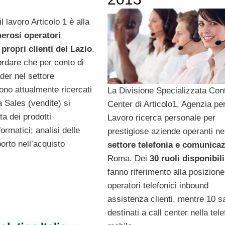
l lavoro Articolo 1 è alla
erosi operatori
 propri clienti del Lazio
.
ordare che per conto di
der nel settore
ono attualmente ricercati
La Divisione Specializzata Con
ea Sales (vendite) si
Center di Articolo1, Agenzia per
ta dei prodotti
Lavoro ricerca personale per
formatici; analisi delle
prestigiose aziende operanti ne
orto nell’acquisto
settore telefonia e comunica
Roma. Dei
30
ruoli disponibili
fanno riferimento alla posizione
operatori telefonici inbound
assistenza clienti, mentre 10 
destinati a call center nella tele