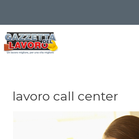
Vai
al
contenuto
lavoro call center