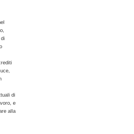
el
o,
di
o
rediti
luce,
n
tuali di
avoro, e
re alla