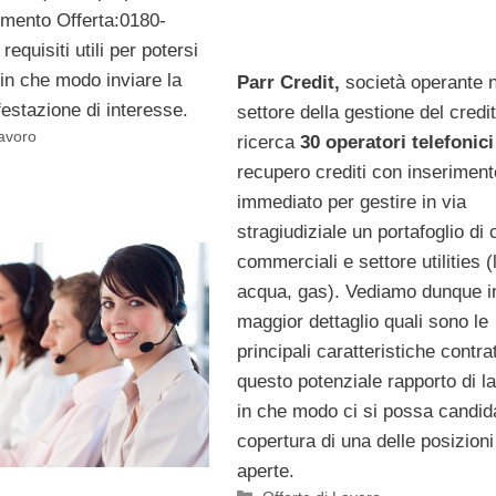
rimento Offerta:0180-
 requisiti utili per potersi
in che modo inviare la
Parr Credit,
società operante n
estazione di interesse.
settore della gestione del credit
Lavoro
ricerca
30 operatori telefonici
recupero crediti con inseriment
immediato per gestire in via
stragiudiziale un portafoglio di c
commerciali e settore utilities (
acqua, gas). Vediamo dunque i
maggior dettaglio quali sono le
principali caratteristiche contrat
questo potenziale rapporto di l
in che modo ci si possa candida
copertura di una delle posizioni
aperte.
Categorie