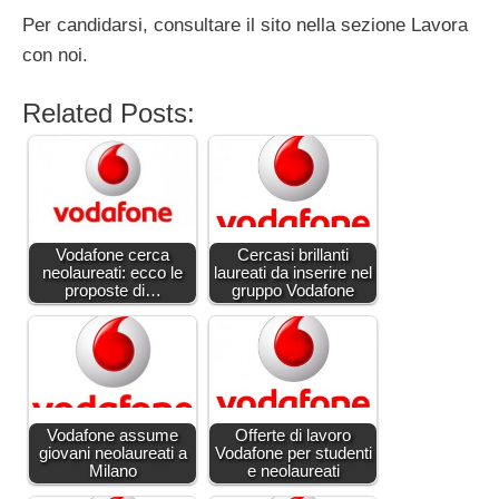
Per candidarsi, consultare il sito nella sezione Lavora
con noi.
Related Posts:
Vodafone cerca
Cercasi brillanti
neolaureati: ecco le
laureati da inserire nel
proposte di…
gruppo Vodafone
Vodafone assume
Offerte di lavoro
giovani neolaureati a
Vodafone per studenti
Milano
e neolaureati