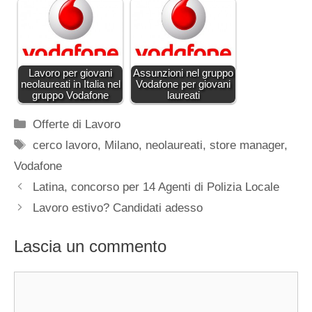
Lavoro per giovani
Assunzioni nel gruppo
neolaureati in Italia nel
Vodafone per giovani
gruppo Vodafone
laureati
Categorie
Offerte di Lavoro
Tag
cerco lavoro
,
Milano
,
neolaureati
,
store manager
,
Vodafone
Latina, concorso per 14 Agenti di Polizia Locale
Lavoro estivo? Candidati adesso
Lascia un commento
Commento