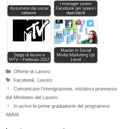
I manager usano
Assumere dai social
Facebook per spiare i
network
dipendenti
Master in Social
Stage di lavoro a
Media Marketing Up
MTV – Febbraio 2012
Level
Categorie
Offerte di Lavoro
Tag
Facebook
,
Lavoro
Comunicare l’immigrazione, iniziativa promossa
dal Ministero del Lavoro
In arrivo le prime graduatorie del programma
AMVA