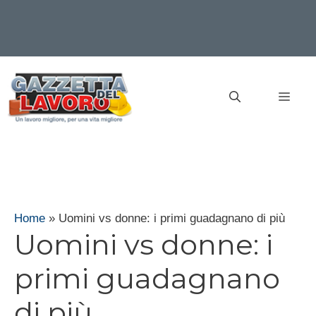
Vai
al
MEN
contenuto
Home
»
Uomini vs donne: i primi guadagnano di più
Uomini vs donne: i
primi guadagnano
di più