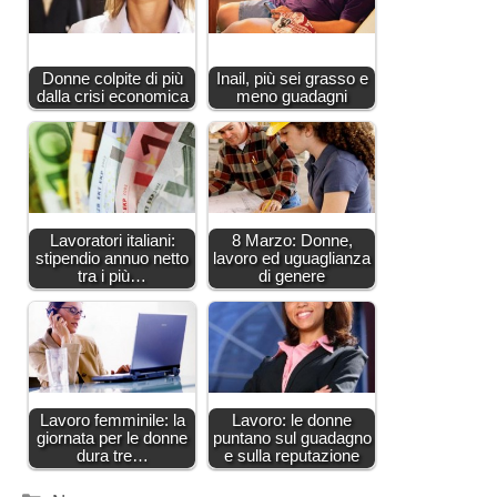
Donne colpite di più
Inail, più sei grasso e
dalla crisi economica
meno guadagni
Lavoratori italiani:
8 Marzo: Donne,
stipendio annuo netto
lavoro ed uguaglianza
tra i più…
di genere
Lavoro femminile: la
Lavoro: le donne
giornata per le donne
puntano sul guadagno
dura tre…
e sulla reputazione