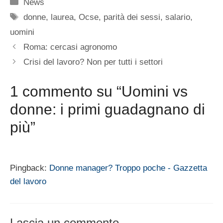
Categorie
News
Tag
donne
,
laurea
,
Ocse
,
parità dei sessi
,
salario
,
uomini
Roma: cercasi agronomo
Crisi del lavoro? Non per tutti i settori
1 commento su “Uomini vs
donne: i primi guadagnano di
più”
Pingback:
Donne manager? Troppo poche - Gazzetta
del lavoro
Lascia un commento