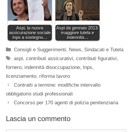
Aspi, la nuova
Aspi da gennaio 2013:
assicurazione sociale
maggiore tutela e
Inps a sostegno…
indennità…
Categorie
Consigli e Suggerimenti
,
News
,
Sindacati e Tutela
Tag
aspi
,
contributi assicurativi
,
contributi figurativi
,
fornero
,
indennità disoccupazione
,
Inps
,
licenziamento
,
riforma lavoro
Contratti a termine: modifiche intervallo
obbligatorio studi professionali
Concorso per 170 agenti di polizia penitenziaria
Lascia un commento