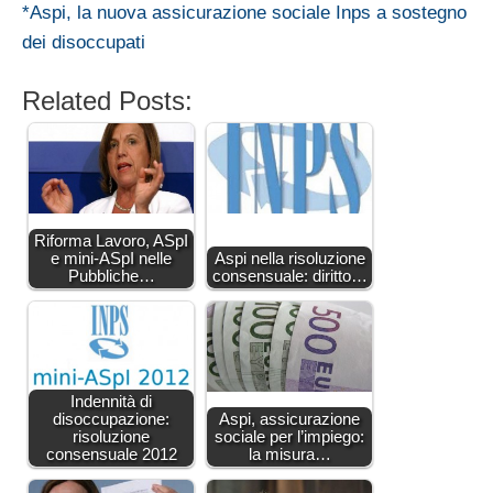
*Aspi, la nuova assicurazione sociale Inps a sostegno
dei disoccupati
Related Posts:
Riforma Lavoro, ASpI
e mini-ASpI nelle
Aspi nella risoluzione
Pubbliche…
consensuale: diritto…
Indennità di
disoccupazione:
Aspi, assicurazione
risoluzione
sociale per l’impiego:
consensuale 2012
la misura…