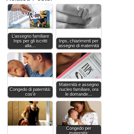
L’assegno familiare
Inps per gli iscritti
Inps, chiarimenti per
alla…
assegno di maternità
Maternità e assegno
Congedo di paternità:
nucleo familiare, ora
cos'è
le domande…
Congedo per
maternità: