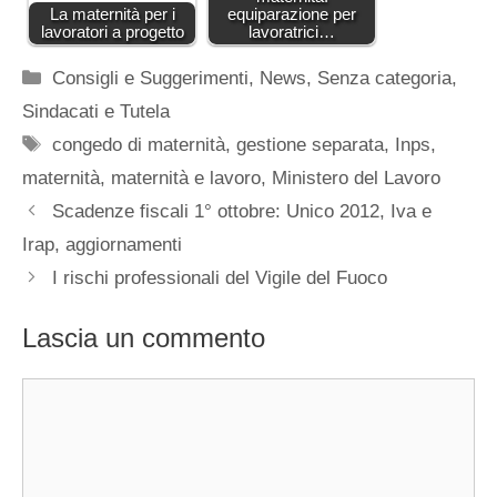
La maternità per i
equiparazione per
lavoratori a progetto
lavoratrici…
Categorie
Consigli e Suggerimenti
,
News
,
Senza categoria
,
Sindacati e Tutela
Tag
congedo di maternità
,
gestione separata
,
Inps
,
maternità
,
maternità e lavoro
,
Ministero del Lavoro
Scadenze fiscali 1° ottobre: Unico 2012, Iva e
Irap, aggiornamenti
I rischi professionali del Vigile del Fuoco
Lascia un commento
Commento