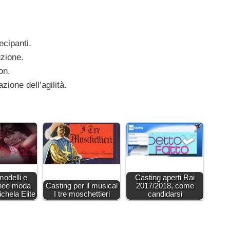
ecipanti.
uzione.
on.
ione dell’agilità.
modelli e
Casting aperti Rai
inee moda
Casting per il musical
2017/2018, come
chela Elite
I tre moschettieri
candidarsi