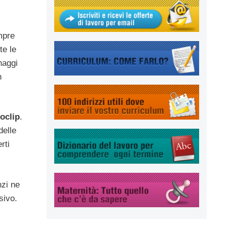
mpre
te le
naggi
n
oclip
.
delle
rti
nzi ne
sivo.