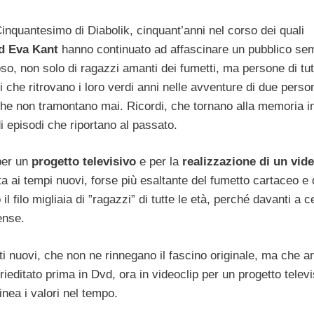
Cinquantesimo di Diabolik, cinquant’anni nel corso dei quali
ed Eva Kant
hanno continuato ad affascinare un pubblico se
o, non solo di ragazzi amanti dei fumetti, ma persone di tut
 che ritrovano i loro verdi anni nelle avventure di due perso
 che non tramontano mai. Ricordi, che tornano alla memoria i
 episodi che riportano al passato.
er un
progetto televisivo
e per la
realizzazione di un vide
 ai tempi nuovi, forse più esaltante del fumetto cartaceo e 
l filo migliaia di ”ragazzi” di tutte le età, perché davanti a ce
ense.
ti nuovi, che non ne rinnegano il fascino originale, ma che a
rieditato prima in Dvd, ora in videoclip per un progetto televi
inea i valori nel tempo.