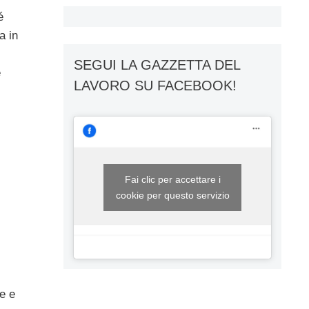
é
a in
SEGUI LA GAZZETTA DEL
e
LAVORO SU FACEBOOK!
Fai clic per accettare i
cookie per questo servizio
le e