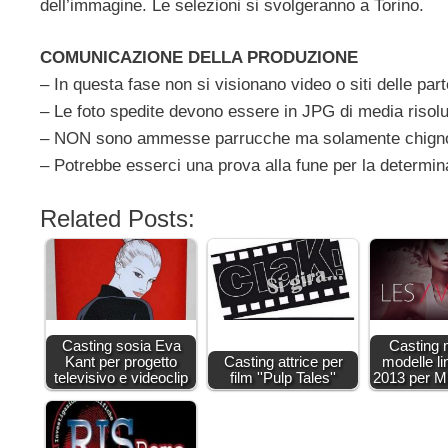
dell’immagine. Le selezioni si svolgeranno a Torino.
COMUNICAZIONE DELLA PRODUZIONE
– In questa fase non si visionano video o siti delle part
– Le foto spedite devono essere in JPG di media risol
– NON sono ammesse parrucche ma solamente chign
– Potrebbe esserci una prova alla fune per la determinaz
Related Posts:
Casting sosia Eva
Casting 
Kant per progetto
Casting attrice per
modelle l
televisivo e videoclip
film ''Pulp Tales''
2013 per Mi