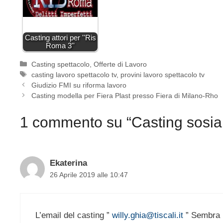
Casting attori per ''Ris
Roma 3''
Categorie
Casting spettacolo
,
Offerte di Lavoro
Tag
casting lavoro spettacolo tv
,
provini lavoro spettacolo tv
Giudizio FMI su riforma lavoro
Casting modella per Fiera Plast presso Fiera di Milano-Rho
1 commento su “Casting sosia 
Ekaterina
26 Aprile 2019 alle 10:47
L’email del casting ”
willy.ghia@tiscali.it
” Sembra 