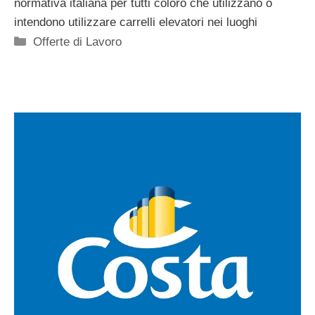
normativa italiana per tutti coloro che utilizzano o
intendono utilizzare carrelli elevatori nei luoghi
Categorie
Offerte di Lavoro