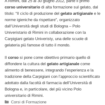
A Rimini, dal 25 al 30 giugno 2012, parte il primo
corso universitario
di alta formazione sul gelato, dal
titolo: “Il ciclo di produzione del
gelato artigianale
e le
norme igieniche da rispettare”, organizzato
dall’Università degli studi di Bologna – Polo
Univeristario di Rimini in collaborazione con la
Carpigiani gelato Univeristy, una delle scuole di
gelateria più famose di tutto il mondo.
Il
corso
si pone come obiettivo primario quello di
diffondere la cultura del
gelato artigianale
come
alimento di benessere, integrando l’esperienza e la
tradizione della Carpigiani con l’approccio scientificato
adottato dalla facoltà di farmacia dell’Università di
Bologna e, in particolare, del più vicino Polo
universitario di Rimini.
Categorie
Corsi di Formazione