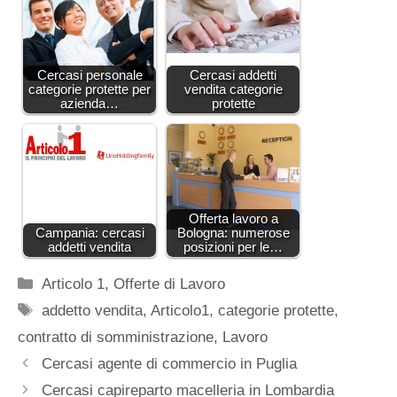
Cercasi personale
Cercasi addetti
categorie protette per
vendita categorie
azienda…
protette
Offerta lavoro a
Campania: cercasi
Bologna: numerose
addetti vendita
posizioni per le…
Categorie
Articolo 1
,
Offerte di Lavoro
Tag
addetto vendita
,
Articolo1
,
categorie protette
,
contratto di somministrazione
,
Lavoro
Cercasi agente di commercio in Puglia
Cercasi capireparto macelleria in Lombardia