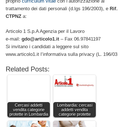
proprio
curriculum vitae
con l’autorizzazione al
trattamento dei dati personali (d.lgs 196/2003), e
Rif.
CTPNZ
a:
Articolo 1 S.p.A Agenzia per il Lavoro
e-mail:
gdo@articolo1.it
– Fax 06.97841197
Si invitano i candidati a leggere sul sito
www.articolo1.it l’informativa sulla privacy (L. 196/03
Related Posts:
Cercasi addetti
Lombardia: cercasi
vendita categorie
addetti vendita
protette in Lombardia
categorie protette