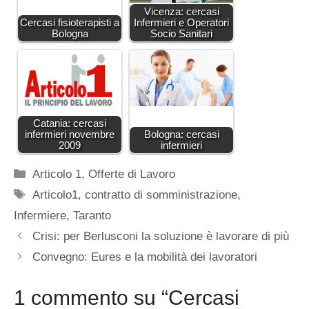
Vicenza: cercasi
Cercasi fisioterapisti a
Infermieri e Operatori
Bologna
Socio Sanitari
Catania: cercasi
infermieri novembre
Bologna: cercasi
2009
infermieri
Categorie
Articolo 1
,
Offerte di Lavoro
Tag
Articolo1
,
contratto di somministrazione
,
Infermiere
,
Taranto
Crisi: per Berlusconi la soluzione è lavorare di più
Convegno: Eures e la mobilità dei lavoratori
1 commento su “Cercasi