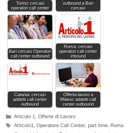
Torino: cercasi
outbound a Bari
operatori call center
cercasi
Roma: cercasi
Bari cercasi Operatori
operatori call center
call center outbound
inbound
Catania: cercasi
Offerta lavoro a
addetti call center
Milano: addetti call
outbound
center outbound
Categorie
Articolo 1
,
Offerte di Lavoro
Tag
Articolo1
,
Operatore Call Center
,
part time
,
Roma