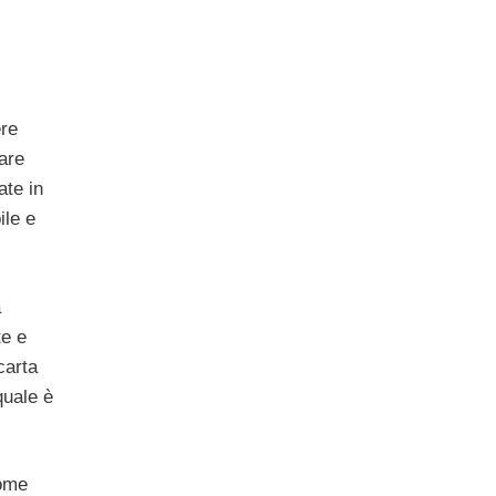
ere
fare
ate in
ile e
à
te e
carta
quale è
ome