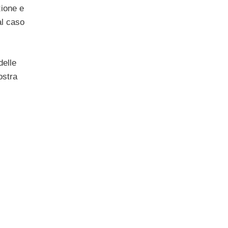
zione e
al caso
delle
ostra