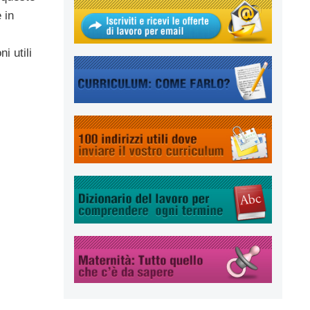
 in
i utili