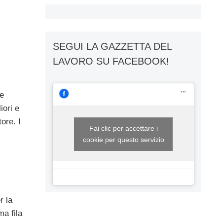
SEGUI LA GAZZETTA DEL
LAVORO SU FACEBOOK!
le
iori e
ore. I
Fai clic per accettare i
cookie per questo servizio
r la
a fila