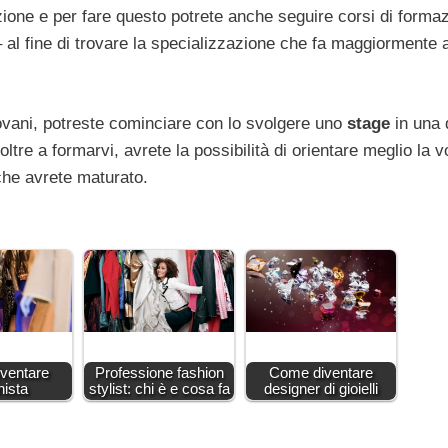
azione e per fare questo potrete anche seguire corsi di forma
 – al fine di trovare la specializzazione che fa maggiormente 
ovani, potreste cominciare con lo svolgere uno
stage
in una 
ltre a formarvi, avrete la possibilità di orientare meglio la v
che avrete maturato.
ventare
Professione fashion
Come diventare
nista
stylist: chi è e cosa fa
designer di gioielli