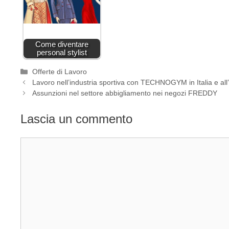
Come diventare
personal stylist
Categorie
Offerte di Lavoro
Lavoro nell’industria sportiva con TECHNOGYM in Italia e all
Assunzioni nel settore abbigliamento nei negozi FREDDY
Lascia un commento
Commento