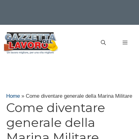
Vai
al
MEN
contenuto
Home
»
Come diventare generale della Marina Militare
Come diventare
generale della
Marina Militare