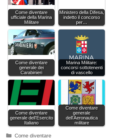
Come diventare
Ministero della Difesa,
ufficiale della Marina
indetto il concorso
Militare
per…
Come diventare
Marina Militare:
generale dei
concorsi sottotenenti
Carabinieri
di vascello
Come diventare
Come diventare
generale
generale dell'Esercito
dell'Aeronautica
Italiano
militare
Categorie
Come diventare