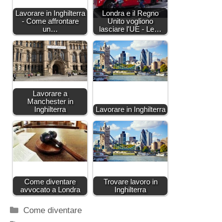
Lavorare in Inghilterra
Londra e il Regno
- Come affrontare
Unito vogliono
un…
lasciare l'UE - Le…
Lavorare a
Manchester in
Inghilterra
Lavorare in Inghilterra
Come diventare
Trovare lavoro in
avvocato a Londra
Inghilterra
Categorie
Come diventare