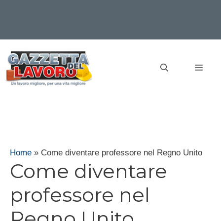
Vai
al
MEN
contenuto
Home
»
Come diventare professore nel Regno Unito
Come diventare
professore nel
Regno Unito