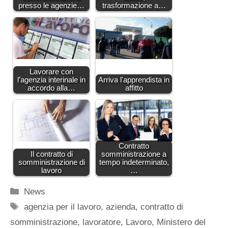
presso le agenzie…
trasformazione a…
Lavorare con
l’agenzia interinale in
Arriva l'apprendista in
accordo alla…
affitto
Contratto
Il contratto di
somministrazione a
somministrazione di
tempo indeterminato,
lavoro
…
Categorie
News
Tag
agenzia per il lavoro
,
azienda
,
contratto di
somministrazione
,
lavoratore
,
Lavoro
,
Ministero del