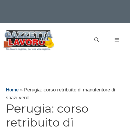
Vai
al
MEN
contenuto
Home
»
Perugia: corso retribuito di manutentore di
spazi verdi
Perugia: corso
retribuito di