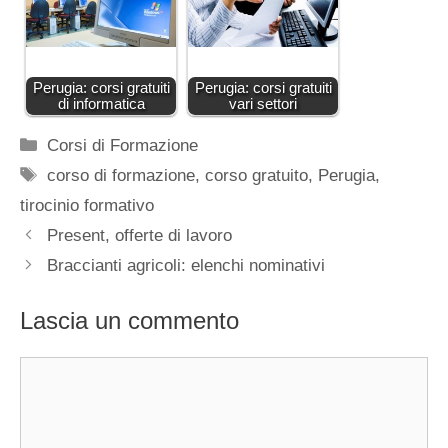
Perugia: corsi gratuiti
Perugia: corsi gratuiti
di informatica
vari settori
Categorie
Corsi di Formazione
Tag
corso di formazione
,
corso gratuito
,
Perugia
,
tirocinio formativo
Present, offerte di lavoro
Braccianti agricoli: elenchi nominativi
Lascia un commento
Commento