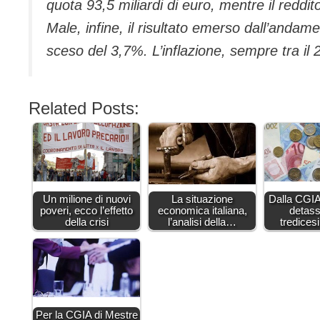
quota 93,5 miliardi di euro, mentre il redd
Male, infine, il risultato emerso dall’andam
sceso del 3,7%. L’inflazione, sempre tra il
Related Posts:
Un milione di nuovi
La situazione
Dalla CGIA
poveri, ecco l’effetto
economica italiana,
detass
della crisi
l’analisi della…
tredice
Per la CGIA di Mestre