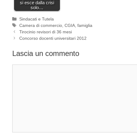
si esce dalla crisi
solo…
Categorie
Sindacati e Tutela
Tag
Camera di commercio
,
CGIA
,
famiglia
Tirocinio revisori di 36 mesi
Concorso docenti universitari 2012
Lascia un commento
Commento