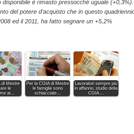
ito disponibile è rimasto pressocché uguale (+0,3%).
ento del potere d’acquisto che in questo quadrienni
 2008 ed il 2011, ha fatto segnare un +5,2%
 di Mestre
Per la CGIA di Mestre
Lavoratori sempre più
are le
le famiglie sono
in affanno, studio della
sime ai…
schiacciate…
CGIA…