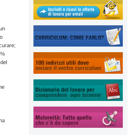
un
ro
curare;
26%
 del
ne
ema