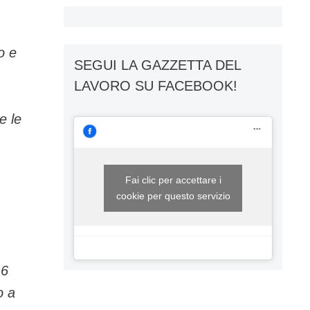
o e
SEGUI LA GAZZETTA DEL
LAVORO SU FACEBOOK!
e le
Fai clic per accettare i
cookie per questo servizio
,6
o a