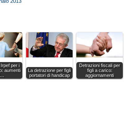
nnaio 2013
Irpef per i
Detrazioni fiscali per
co: aumenti
La detrazione per figli
figli a carico:
l…
portatori di handicap
aggiornamenti