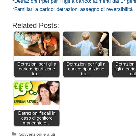
*Detrazioni Irpef per i figli a carico: aumenti dal 1° ge
*Familiari a carico: detrazioni assegno di reversibilità
Related Posts:
Detrazioni per figli a
Detrazioni per figli a
Detrazioni 
carico: ripartizione
carico: ripartizione
figli a cari
tra…
tra…
da
Detrazioni fiscali in
caso di genitore
mancante e…
Categorie
Sovvenzioni e aiuti