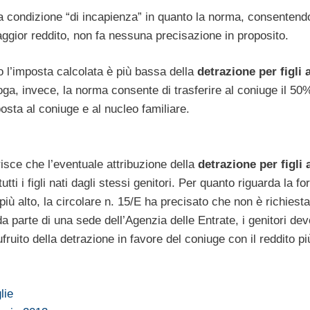
la condizione “di incapienza” in quanto la norma, consentend
 maggior reddito, non fa nessuna precisazione in proposito.
do l’imposta calcolata è più bassa della
detrazione per figli 
roga, invece, la norma consente di trasferire al coniuge il 50
posta al coniuge e al nucleo familiare.
isce che l’eventuale attribuzione della
detrazione per figli 
tti i figli nati dagli stessi genitori. Per quanto riguarda la f
più alto, la circolare n. 15/E ha precisato che non è richiesta
a parte di una sede dell’Agenzia delle Entrate, i genitori de
ruito della detrazione in favore del coniuge con il reddito più
lie