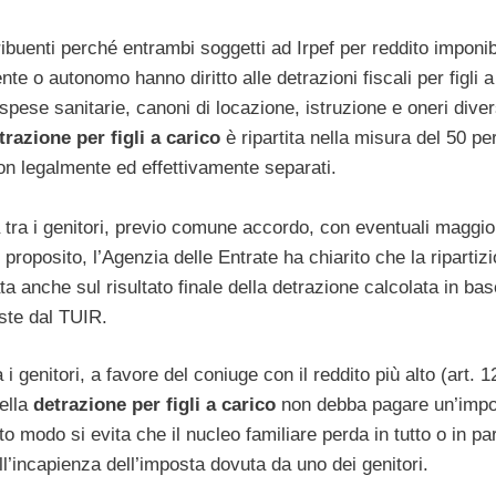
tribuenti perché entrambi soggetti ad Irpef per reddito imponib
te o autonomo hanno diritto alle detrazioni fiscali per figli a
spese sanitarie, canoni di locazione, istruzione e oneri divers
trazione per figli a carico
è ripartita nella misura del 50 pe
 non legalmente ed effettivamente separati.
 tra i genitori, previo comune accordo, con eventuali maggio
In proposito, l’Agenzia delle Entrate ha chiarito che la ripartiz
a anche sul risultato finale della detrazione calcolata in bas
iste dal TUIR.
genitori, a favore del coniuge con il reddito più alto (art. 1
della
detrazione per figli a carico
non debba pagare un’imp
to modo si evita che il nucleo familiare perda in tutto o in par
ell’incapienza dell’imposta dovuta da uno dei genitori.