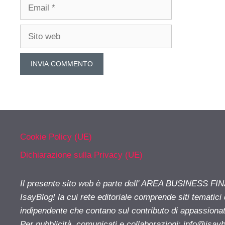
Email
Sito
web
Cookie Policy (UE)
Dichiarazione sulla Privacy (UE)
Il presente sito web è parte dell' AREA BUSINESS FI
IsayBlog! la cui rete editoriale comprende siti tematici
indipendente che contano sul contributo di appassionati
Per pubblicità, comunicati e collaborazioni:
info@isay