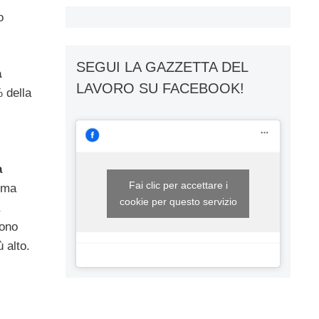
o
SEGUI LA GAZZETTA DEL
a
LAVORO SU FACEBOOK!
% della
a
Fai clic per accettare i
orma
cookie per questo servizio
vono
 alto.