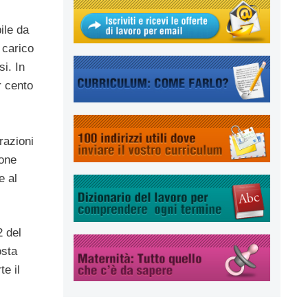
ile da
 carico
i. In
r cento
razioni
ione
e al
2 del
osta
te il