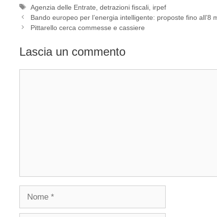
Tag
Agenzia delle Entrate
,
detrazioni fiscali
,
irpef
Bando europeo per l’energia intelligente: proposte fino all’8
Pittarello cerca commesse e cassiere
Lascia un commento
Commento
Nome