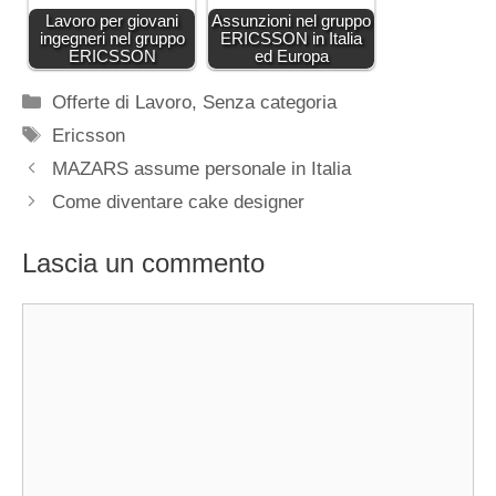
Lavoro per giovani
Assunzioni nel gruppo
ingegneri nel gruppo
ERICSSON in Italia
ERICSSON
ed Europa
Categorie
Offerte di Lavoro
,
Senza categoria
Tag
Ericsson
MAZARS assume personale in Italia
Come diventare cake designer
Lascia un commento
Commento