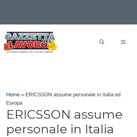
Vai
al
MEN
contenuto
Home
»
ERICSSON assume personale in Italia ed
Europa
ERICSSON assume
personale in Italia