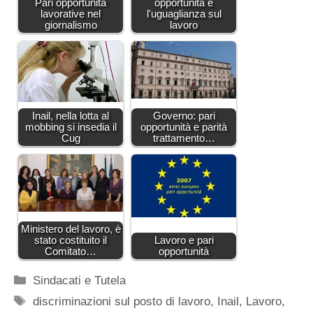
Pari opportunità
opportunità e
lavorative nel
l'uguaglianza sul
giornalismo
lavoro
Inail, nella lotta al
Governo: pari
mobbing si insedia il
opportunità e parità
Cug
trattamento…
Ministero del lavoro, è
stato costituito il
Lavoro e pari
Comitato…
opportunità
Categorie
Sindacati e Tutela
Tag
discriminazioni sul posto di lavoro
,
Inail
,
Lavoro
,