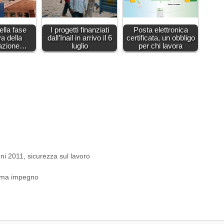
ella fase
I progetti finanziati
Posta elettronica
va della
dall’Inail in arrivo il 6
certificata, un obbligo
zzazione…
luglio
per chi lavora
oni 2011
,
sicurezza sul lavoro
erma impegno