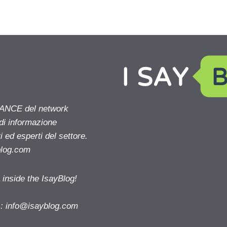
NANCE del network
 di informazione
 ed esperti del settore.
blog.com
nside the IsayBlog!
s:
info@isayblog.com