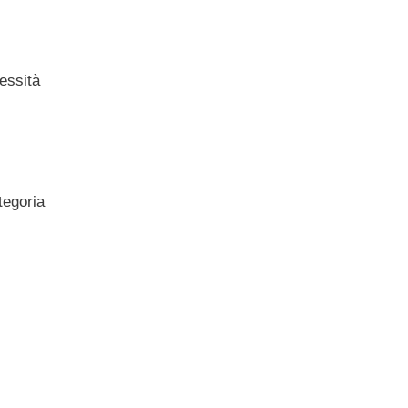
essità
tegoria