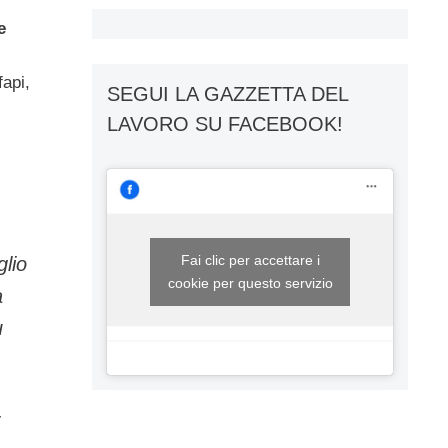
e
fapi,
SEGUI LA GAZZETTA DEL
LAVORO SU FACEBOOK!
Fai clic per accettare i
glio
cookie per questo servizio
a
ù