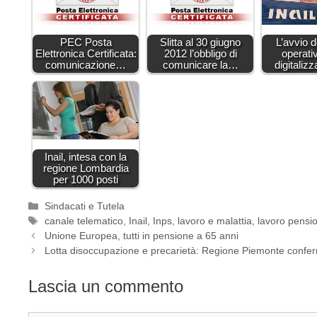
PEC Posta
Slitta al 30 giugno
L’avvio d
Elettronica Certificata:
2012 l’obbligo di
operati
comunicazione…
comunicare la…
digitali
Inail, intesa con la
regione Lombardia
per 1000 posti
Categorie
Sindacati e Tutela
Tag
canale telematico
,
Inail
,
Inps
,
lavoro e malattia
,
lavoro pensi
Unione Europea, tutti in pensione a 65 anni
Lotta disoccupazione e precarietà: Regione Piemonte conf
Lascia un commento