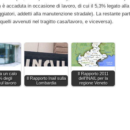
è accaduta in occasione di lavoro, di cui il 5,3% legato alla
giatori, addetti alla manutenzione stradale). La restante par
 quelli avvenuti nel tragitto casa/lavoro, e viceversa).
a un calo
Il Rapporto 2011
% degli
Il Rapporto Inail sulla
dell’INAIL per la
sul lavoro
Lombardia
regione Veneto