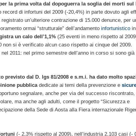
per la prima volta dal dopoguerra la soglia dei morti sul
 record di infortuni del 2009 (-20,4%) in parte dovuto agli eff
a registrato un’ulteriore contrazione di 15.000 denunce, per u
lioramento ormai “strutturale” dell’andamento
infortunistico
in
gistra un calo dell’1,1%
(25 eventi in meno rispetto al 2009
0 non si è verificato alcun caso rispetto ai cinque del 2009.
nel 2011: nel primo semestre dell’anno in corso si sono già
to previsto dal D. lgs 81/2008 e s.m.i. ha dato molto spaz
pinione pubblica
dedicate ai temi della prevenzione e
sicur
opportuno segnalare, anche per via del successo riscontrato, 
scolare, ma anche agli adulti, come il progetto “Sicurezza e
cipazione della Sede di Aosta alla Fiera internazionale Rige
fortuni
(- 2,3% rispetto al 2009), nell’industria 2.103 casi (-