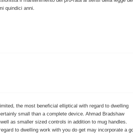
ionista il mantenimento del pro-rata ai sensi della legge de
mi quindici anni.
ited, the most beneficial elliptical with regard to dwelling
s certainly small than a complete device. Ahmad Bradshaw
well as smaller sized controls in addition to mug handles.
 regard to dwelling work with you do get may incorporate a g