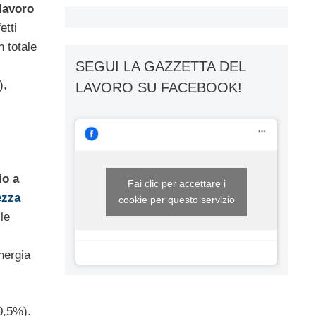
 lavoro
etti
n totale
SEGUI LA GAZZETTA DEL
),
LAVORO SU FACEBOOK!
io a
Fai clic per accettare i
ezza
cookie per questo servizio
le
nergia
 0,5%).