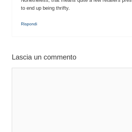
Nonetheless, that means quite a few retailers pres
to end up being thrifty.
Rispondi
Lascia un commento
Commento