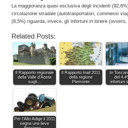
La maggioranza quasi esclusiva degli incidenti (92,6%) 
circolazione stradale (autotrasportatori, commessi viag
(8,5%) riguarda, invece, gli infortuni in itinere (ovvero,
Related Posts:
Il Rapporto regionale
Il Rapporto Inail 2011
In Toscan
della Valle d’Aosta
della regione
del 4.4
sugli…
Piemonte
infortuni 
Per l’Alto Adige il 2011
segna una lieve
flessione…