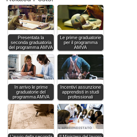
Presentata la
Le prime graduatorie
seconda graduatoria
per il programma
del programma AMVA
AMVA
In arrivo le prime
Incentivi assunzione
graduatorie del
apprendisti in studi
programma AMVA
professionali
L’avvio della seconda
Il Ministero del lavoro