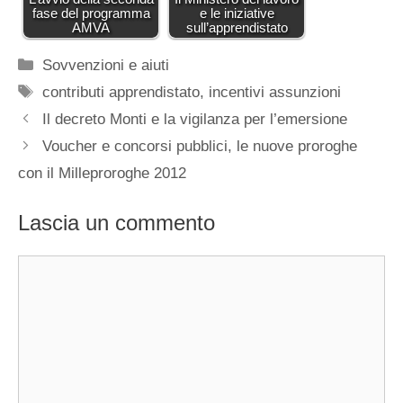
fase del programma
e le iniziative
AMVA
sull’apprendistato
Categorie
Sovvenzioni e aiuti
Tag
contributi apprendistato
,
incentivi assunzioni
Il decreto Monti e la vigilanza per l’emersione
Voucher e concorsi pubblici, le nuove proroghe
con il Milleproroghe 2012
Lascia un commento
Commento