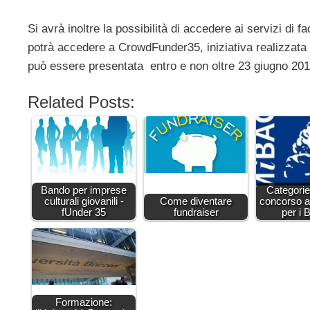
Si avrà inoltre la possibilità di accedere ai servizi di f
potrà accedere a CrowdFunder35, iniziativa realizza
può essere presentata entro e non oltre 23 giugno 2017,
Related Posts:
Bando per imprese
Categorie
culturali giovanili -
Come diventare
concorso a
fUnder 35
fundraiser
per i
Formazione: