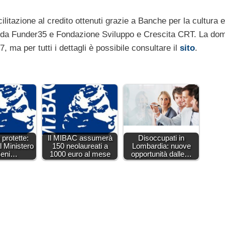
acilitazione al credito ottenuti grazie a Banche per la cultura e
ta da Funder35 e Fondazione Sviluppo e Crescita CRT. La do
 ma per tutti i dettagli è possibile consultare il
sito
.
 protette:
Il MIBAC assumerà
Disoccupati in
l Ministero
150 neolaureati a
Lombardia: nuove
 Beni…
1000 euro al mese
opportunità dalle…