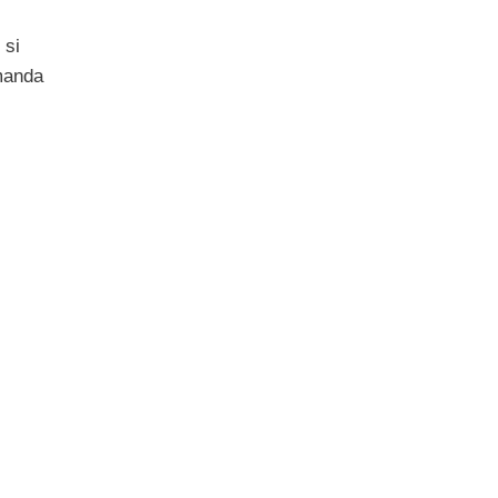
 si
manda