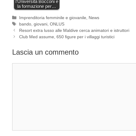
l’Università Bocconi e
la formazione per…
Categorie
Imprenditoria femminile e giovanile
,
News
Tag
bando
,
giovani
,
ONLUS
Resort extra lusso alle Maldive cerca animatori e istruttori
Club Med assume, 650 figure per i villaggi turistici
Lascia un commento
Commento