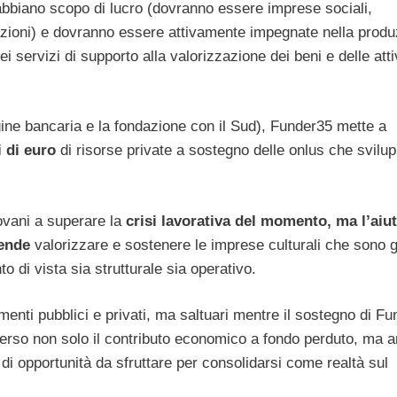
n abbiano scopo di lucro (dovranno essere imprese sociali,
ndazioni) e dovranno essere attivamente impegnate nella prod
nei servizi di supporto alla valorizzazione dei beni e delle atti
gine bancaria e la fondazione con il Sud), Funder35 mette a
 di euro
di risorse private a sostegno delle onlus che svilu
ovani a superare la
crisi lavorativa del momento, ma l’aiu
tende
valorizzare e sostenere le imprese culturali che sono g
o di vista sia strutturale sia operativo.
menti pubblici e privati, ma saltuari mentre il sostegno di F
averso non solo il contributo economico a fondo perduto, ma 
di opportunità da sfruttare per consolidarsi come realtà sul