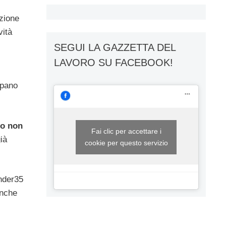
uzione
vità
SEGUI LA GAZZETTA DEL
LAVORO SU FACEBOOK!
ppano
to non
Fai clic per accettare i
ià
cookie per questo servizio
under35
anche