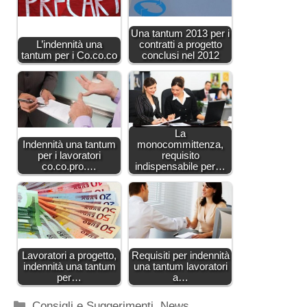
Una tantum 2013 per i
L’indennità una
contratti a progetto
tantum per i Co.co.co
conclusi nel 2012
La
Indennità una tantum
monocommittenza,
per i lavoratori
requisito
co.co.pro.…
indispensabile per…
Lavoratori a progetto,
Requisiti per indennità
indennità una tantum
una tantum lavoratori
per…
a…
Categorie
Consigli e Suggerimenti
,
News