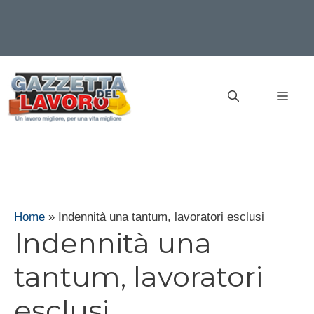
Vai
al
MEN
contenuto
Home
»
Indennità una tantum, lavoratori esclusi
Indennità una
tantum, lavoratori
esclusi