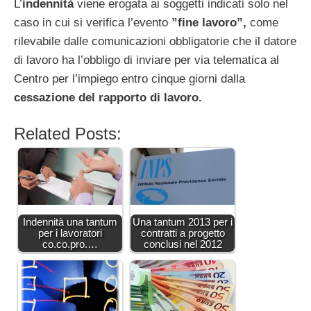
L’
indennità
viene erogata ai soggetti indicati solo nel
caso in cui si verifica l’evento
”fine lavoro”,
come
rilevabile dalle comunicazioni obbligatorie che il datore
di lavoro ha l’obbligo di inviare per via telematica al
Centro per l’impiego entro cinque giorni dalla
cessazione del rapporto di lavoro.
Related Posts:
Indennità una tantum
Una tantum 2013 per i
per i lavoratori
contratti a progetto
co.co.pro.…
conclusi nel 2012