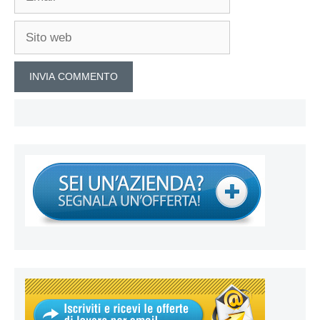
Sito
web