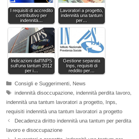
I requisiti di accredito
Lavoratori a progetto,
contributivo per
indennità una tantum
indennità…
per…
Indicazioni dall’INPS
Gestione separata
sull’una tantum 2012
Inps, requisiti di
per i…
reddito per…
Categorie
Consigli e Suggerimenti
,
News
Tag
indennità disoccupazione
,
indennità perdita lavoro
,
indennità una tantum lavoratori a progetto
,
Inps
,
requisiti indennità una tantum lavoratori a progetto
Decadenza diritto indennità una tantum per perdita
lavoro e disoccupazione