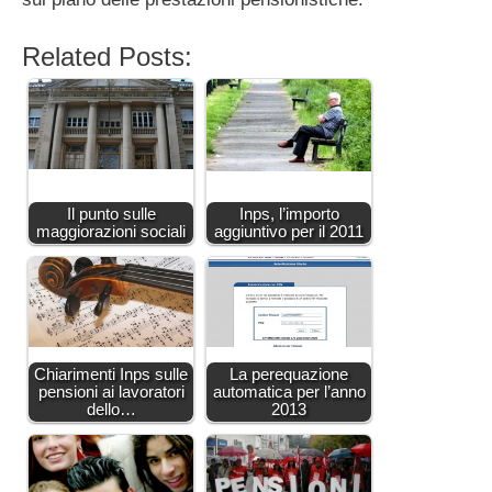
Related Posts:
Il punto sulle
Inps, l’importo
maggiorazioni sociali
aggiuntivo per il 2011
Chiarimenti Inps sulle
La perequazione
pensioni ai lavoratori
automatica per l’anno
dello…
2013