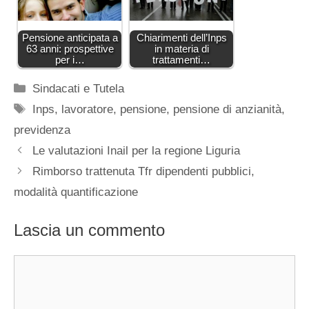
Pensione anticipata a
Chiarimenti dell’Inps
63 anni: prospettive
in materia di
per i…
trattamenti…
Categorie
Sindacati e Tutela
Tag
Inps
,
lavoratore
,
pensione
,
pensione di anzianità
,
previdenza
Le valutazioni Inail per la regione Liguria
Rimborso trattenuta Tfr dipendenti pubblici,
modalità quantificazione
Lascia un commento
Commento