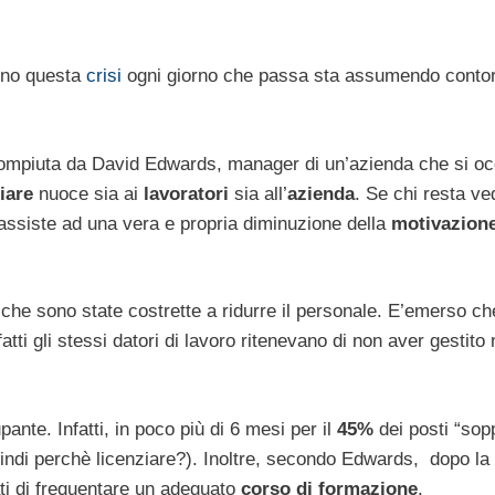
eno questa
crisi
ogni giorno che passa sta assumendo contor
ompiuta da David Edwards, manager di un’azienda che si o
iare
nuoce sia ai
lavoratori
sia all’
azienda
. Se chi resta ve
i assiste ad una vera e propria diminuzione della
motivazion
che sono state costrette a ridurre il personale. E’emerso che
tti gli stessi datori di lavoro ritenevano di non aver gestito 
nte. Infatti, in poco più di 6 mesi per il
45%
dei posti “sop
indi perchè licenziare?). Inoltre, secondo Edwards, dopo la
ti di frequentare un adeguato
corso di formazione
.