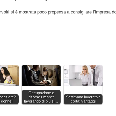
involti si è mostrata poco propensa a consigliare l’impresa d
Occupazione e
icenziare?
risorse umane:
Settimana lavorativa
e donne!
lavorando di più si…
corta: vantaggi