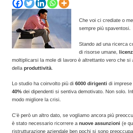
Che voi ci crediate o m
sempre più spaventosi.
Stando ad una ricerca c
di risorse umane,
licenz
moltiplicarsi la mole di lavoro è altrettanto vero che s
della
produttività
.
Lo studio ha coinvolto più di
6000 dirigenti
di imprese 
40%
dei dipendenti si sentiva demotivato. Non solo. Infa
modo migliore la crisi.
C’è però un altro dato, se vogliamo ancora più preoccupa
è stato necessario ricorrere a
nuove assunzioni
(e qu
ristrutturazione aziendale ben pochi si sono preoccupa