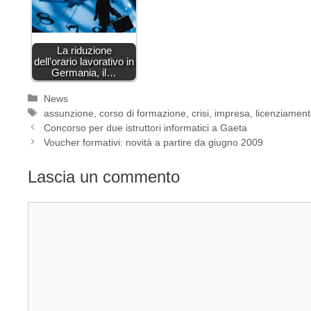
La riduzione
dell’orario lavorativo in
Germania, il…
Categorie
News
Tag
assunzione
,
corso di formazione
,
crisi
,
impresa
,
licenziamen
Concorso per due istruttori informatici a Gaeta
Voucher formativi: novità a partire da giugno 2009
Lascia un commento
Commento