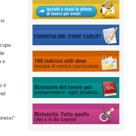
ni
ccupa
de
e
e
 il
nel
pressi”