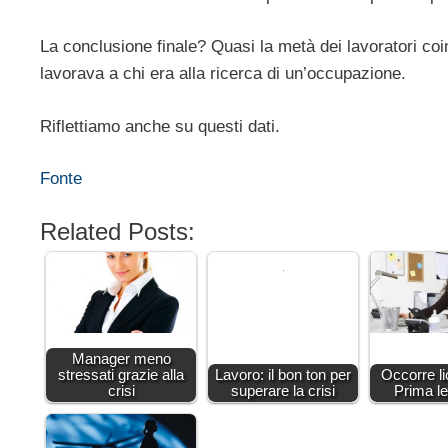
La conclusione finale? Quasi la metà dei lavoratori co
lavorava a chi era alla ricerca di un’occupazione.
Riflettiamo anche su questi dati.
Fonte
Related Posts:
Manager meno
stressati grazie alla
Lavoro: il bon ton per
Occorre l
crisi
superare la crisi
Prima l