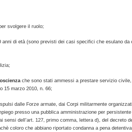
er svolgere il ruolo;
 anni di età (sono previsti dei casi specifici che esulano da
izia;
coscienza
che sono stati ammessi a prestare servizio civile,
vo 15 marzo 2010, n. 66;
pulsi dalle Forze armate, dai Corpi militarmente organizzati
all’impiego presso una pubblica amministrazione per persistente
i sensi dell’art. 127, primo comma, lettera d), del decreto d
nchè coloro che abbiano riportato condanna a pena detentiva