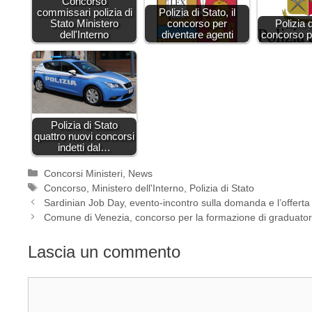
Concorso
commissari polizia di
Polizia di Stato, il
Stato Ministero
concorso per
Polizia d
dell'Interno
diventare agenti
concorso pe
Polizia di Stato
quattro nuovi concorsi
indetti dal…
Categorie
Concorsi Ministeri
,
News
Tag
Concorso
,
Ministero dell'Interno
,
Polizia di Stato
Sardinian Job Day, evento-incontro sulla domanda e l’offerta 
Comune di Venezia, concorso per la formazione di graduatorie 
Lascia un commento
Commento