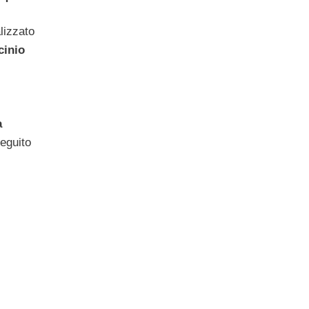
lizzato
cinio
a
eguito