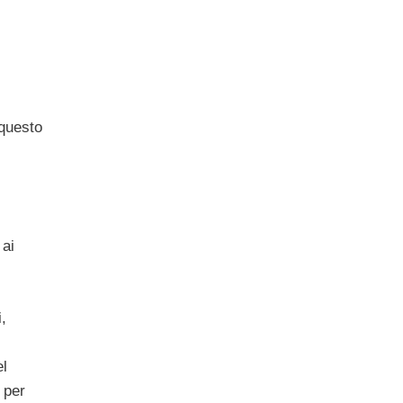
 questo
 ai
,
el
 per