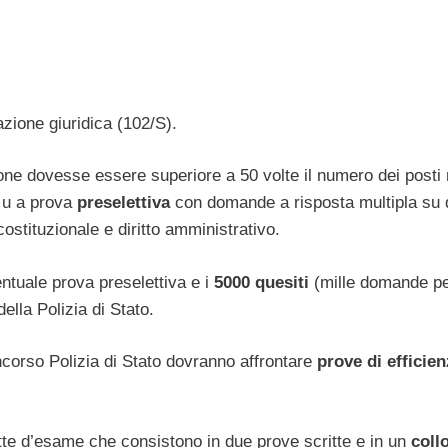
azione giuridica (102/S).
one dovesse essere superiore a 50 volte il numero dei posti
a u a prova
preselettiva
con domande a risposta multipla su d
 costituzionale e diritto amministrativo.
entuale prova preselettiva e i
5000 quesiti
(mille domande p
ella Polizia di Stato.
ncorso Polizia di Stato dovranno affrontare
prove di efficie
tte d’esame che consistono in due prove scritte e in un
coll