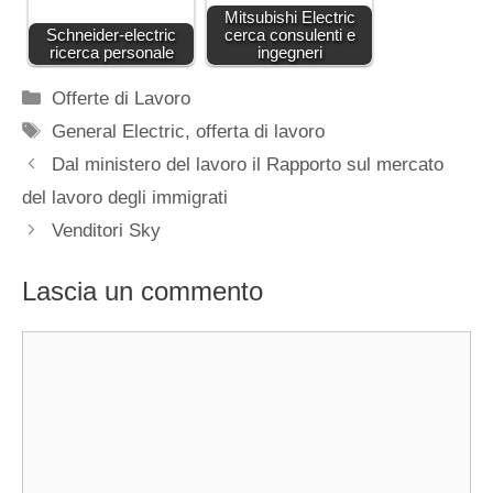
Mitsubishi Electric
Schneider-electric
cerca consulenti e
ricerca personale
ingegneri
Categorie
Offerte di Lavoro
Tag
General Electric
,
offerta di lavoro
Dal ministero del lavoro il Rapporto sul mercato
del lavoro degli immigrati
Venditori Sky
Lascia un commento
Commento