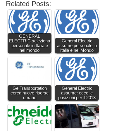
Related Posts:
GENERAL
ELECTRIC seleziona
General Electric
personale in Italia e
assume personale in
nel mondo
Italia e nel Mondo
Ge Transportation
General Electric
cerca nuove risorse
assume: ecco le
umane
posizioni per il 2013