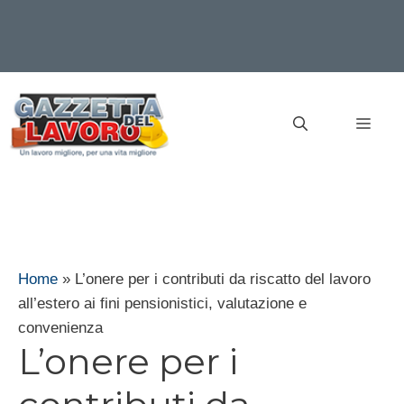
Vai
al
MEN
contenuto
Home
»
L’onere per i contributi da riscatto del lavoro
all’estero ai fini pensionistici, valutazione e
convenienza
L’onere per i