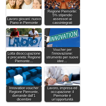
Regione Piemonte:
5% stipendio
Lavoro giovani: nuovo
assessori ai
Piano in Piemonte
cassintegrati
Voucher per
Lotta disoccupazione
l'innovazione:
e precarietà: Regione
strumento per nuove
Piemonte…
idee…
Innovation voucher
Lavoro, impresa ed
Regione Piemonte,
occupazione: il
domande dall'1
Piemonte è
dicembre
un'opportunità